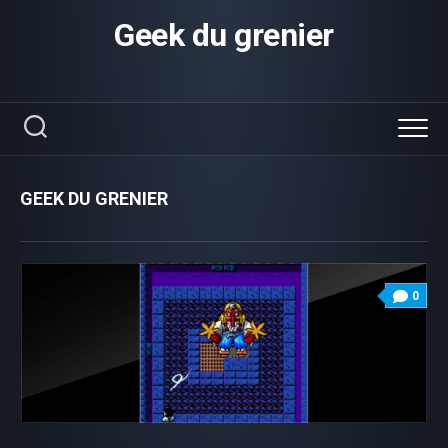
Skip
Geek du grenier
to
content
GEEK DU GRENIER
0