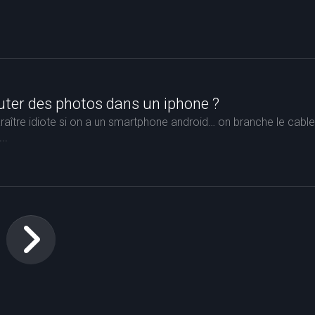
er des photos dans un iphone ?
raître idiote si on a un smartphone android… on branche le cable
..