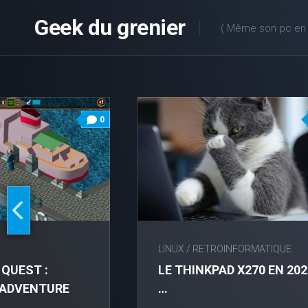
Skip
Geek du grenier
to
( Même son pc en v
content
0
LINUX
/
RETROINFORMATIQUE
 QUEST :
LE THINKPAD X270 EN 202
G ADVENTURE
…