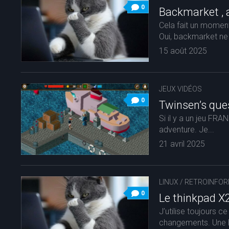
0
Backmarket , a
Cela fait un moment
Oui, backmarket ne 
15 août 2025
JEUX VIDÉOS
0
Twinsen’s ques
Si il y a un jeu FRA
adventure. Je...
21 avril 2025
LINUX
/
RETROINFOR
0
Le thinkpad X
J’utilise toujours ce
changements. Une b