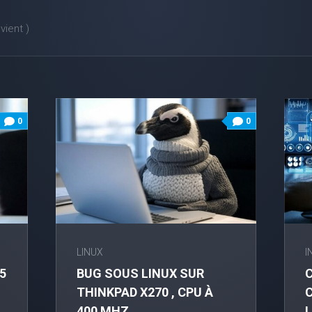
ient )
0
0
LINUX
I
5
BUG SOUS LINUX SUR
THINKPAD X270 , CPU À
400 MHZ