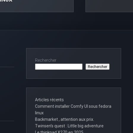
Rechercher
Rechercher
Articles récents
Comment installer Comfy UI sous fedora
linux
Backmarket , attention aux prix.
Twinsen’s quest : Little big adventure
Le thinkpad X270 en 2025 …