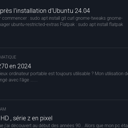
après l’installation d’Ubuntu 24.04
ur commencer : sudo apt install git curl gnome-tweaks gnome-
ger ubuntu-restricted-extras Flatpak : sudo apt install flatpak
MATIQUE
270 en 2024
ieux ordinateur portable est toujours utilisable ? Mon utilisation d
ngé avec l’âge …....
EAM
D , série z en pixel
que j’ai découvert au début des années 90… Alors que mon pc étai