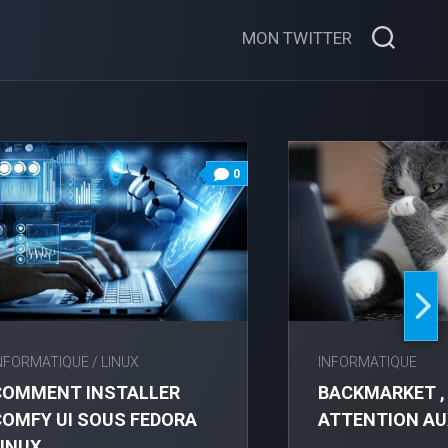
MON TWITTER
0
NFORMATIQUE
/
LINUX
INFORMATIQUE
COMMENT INSTALLER
BACKMARKET ,
COMFY UI SOUS FEDORA
ATTENTION AUX
LINUX