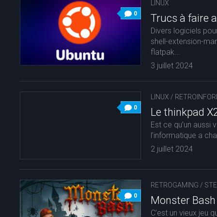
LINUX
0
Trucs à faire 
Divers logiciels po
shell-extension-mana
flatpak...
3 juillet 2024
LINUX
/
RETROINFOR
0
Le thinkpad X
Est ce qu’un aussi v
l’informatique a cha
2 juillet 2024
RETROGAMING
/
ST
0
Monster Bash H
C’est un vieux jeu 