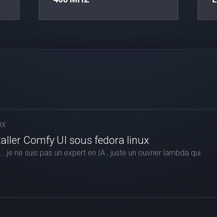
UX
ller Comfy UI sous fedora linux
… je ne suis pas un expert en IA , juste un ouvrier lambda qui