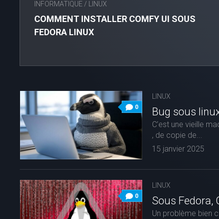
INFORMATIQUE
/
LINUX
COMMENT INSTALLER COMFY UI SOUS
FEDORA LINUX
LINUX
0
Bug sous linu
C’est une vieille m
, de copie de...
15 janvier 2025
LINUX
0
Sous Fedora, 
Un problème bien cou