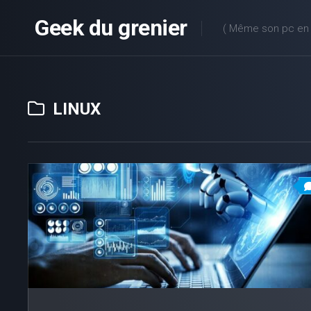
Skip
Geek du grenier
to
( Même son pc en v
content
LINUX