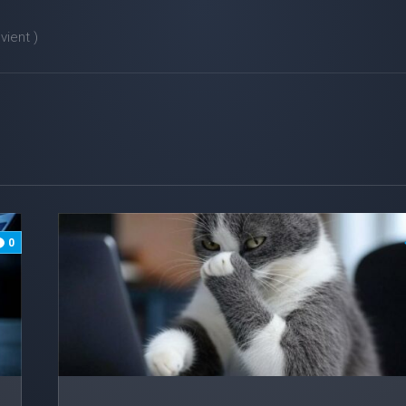
ient )
0