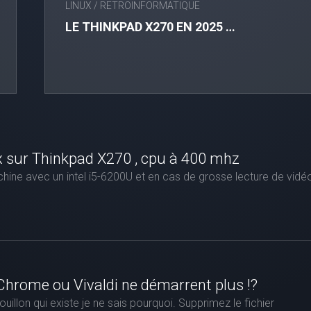
LINUX
/
RETROINFORMATIQUE
LE THINKPAD X270 EN 2025 …
x sur Thinkpad X270 , cpu à 400 mhz
achine avec un intel i5-6200U et en cas de grosse lecture de vidé
Chrome ou Vivaldi ne démarrent plus !?
illon qui existe je ne sais pourquoi. Supprimez le fichier