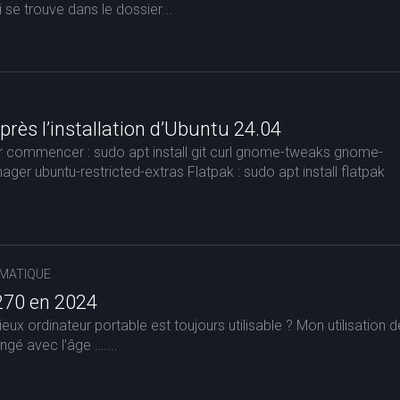
i se trouve dans le dossier...
après l’installation d’Ubuntu 24.04
ur commencer : sudo apt install git curl gnome-tweaks gnome-
ger ubuntu-restricted-extras Flatpak : sudo apt install flatpak
MATIQUE
270 en 2024
ieux ordinateur portable est toujours utilisable ? Mon utilisation d
ngé avec l’âge …....