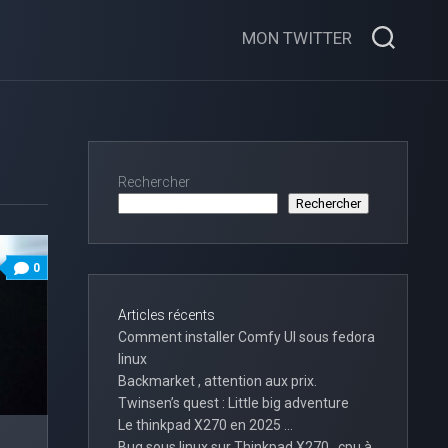
MON TWITTER
Rechercher
Rechercher
0
Articles récents
Comment installer Comfy UI sous fedora
linux
Backmarket , attention aux prix.
Twinsen’s quest : Little big adventure
Le thinkpad X270 en 2025 …
Bug sous linux sur Thinkpad X270 , cpu à