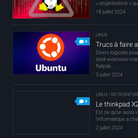
« singletonlock » qu
18 juillet 2024
LINUX
0
Trucs à faire 
Divers logiciels po
shell-extension-mana
flatpak...
3 juillet 2024
LINUX
/
RETROINFOR
0
Le thinkpad X
Est ce qu’un aussi v
l’informatique a cha
2 juillet 2024