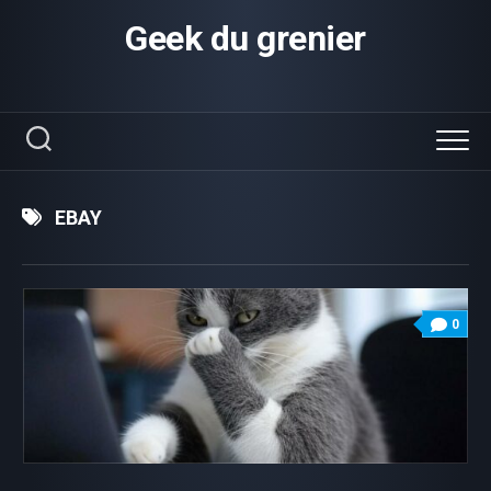
Skip
Geek du grenier
to
content
EBAY
0